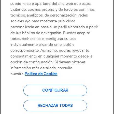
subdominio o apartado del sitio web que estés
directamente al interesado en el supuesto de que la misma
visitando, cookies propias y de terceros con fines
afecte a sus derechos o libertades o cuando, por ejemplo,
técnicos, analíticos, de personalización, redes
la inclusión de una nueva actividad tratamiento requiriera un
sociales y/o para mostrarte publicidad
consentimiento del interesado o modifique el alcance del
personalizada en base a un perfil elaborado a partir
de tus hábitos de navegación. Puedes aceptar
interés legítimo que habilita el tratamiento.
todas, rechazarlas o configurar su uso
individualmente clicando en el botón
correspondiente. Asimismo, podrás revocar tu
consentimiento en cualquier momento desde la
opción de configuración. Si deseas obtener
Política de Privacidad actualizada a febrero, 2022.
información más detallada, consulta
nuestra
Política de Cookies
CONFIGURAR
RECHAZAR TODAS